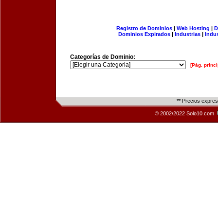
Registro de Dominios
|
Web Hosting
|
D
Dominios Expirados
|
Industrias
|
Indu
Categorías de Dominio:
[Pág. princi
** Precios expre
© 2002/2022 Solo10.com