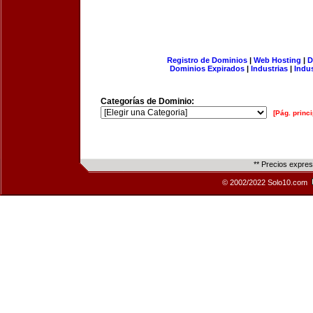
Registro de Dominios
|
Web Hosting
|
D
Dominios Expirados
|
Industrias
|
Indu
Categorías de Dominio:
[Pág. princi
** Precios expre
© 2002/2022 Solo10.com