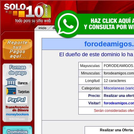
forodeamigos
El dueño de este dominio lo ha
Mayusculas:
FORODEAMIGOS
Minusculas:
forodeamigos.com
Longitud:
12 caracteres
Categorias:
Miscelaneas (vari
Precio:
Realizar una ofert
Visitar!
forodeamigos.co
Serán consideradas ofer
Realizar una Oferta